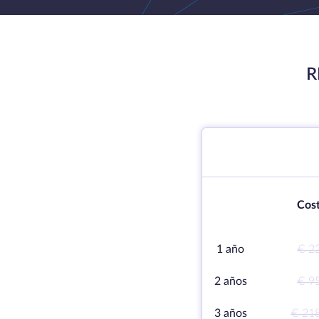
R
Cost
1 año
€ 2
2 años
€ 9
3 años
€ 21