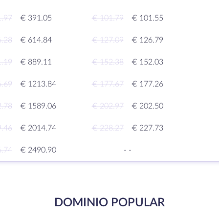
1.97
€ 391.05
€ 101.79
€ 101.55
6.28
€ 614.84
€ 127.09
€ 126.79
1.19
€ 889.11
€ 152.38
€ 152.03
6.69
€ 1213.84
€ 177.67
€ 177.26
2.78
€ 1589.06
€ 202.97
€ 202.50
9.46
€ 2014.74
€ 228.27
€ 227.73
6.74
€ 2490.90
-
-
DOMINIO POPULAR