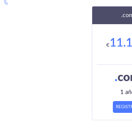
.co
11.
€
.
c
1 añ
REGIST