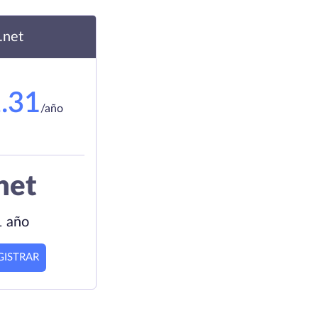
.net
.31
/año
net
1 año
GISTRAR