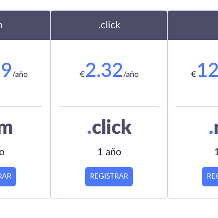
m
.click
19
2.32
12
/año
€
/año
€
om
.
click
.
o
1 año
RAR
REGISTRAR
RE