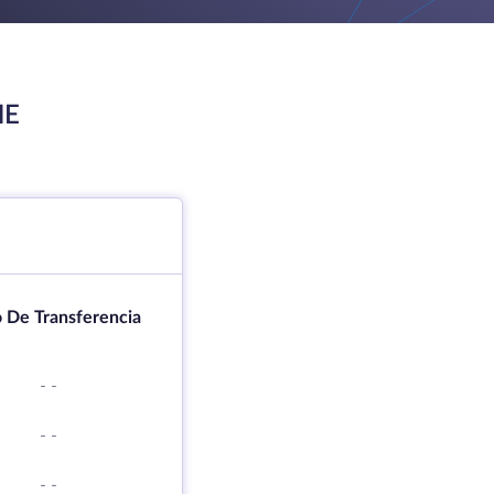
ME
 De Transferencia
-
-
-
-
-
-