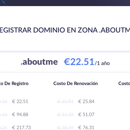
EGISTRAR DOMINIO EN ZONA .ABOUT
€22.51
.
aboutme
/1 año
o De Registro
Costo De Renovación
Costo
2.56
€ 22.51
€ 25.91
€ 25.84
5.10
€ 94.88
€ 51.19
€ 51.07
8.24
€ 217.73
€ 76.49
€ 76.31