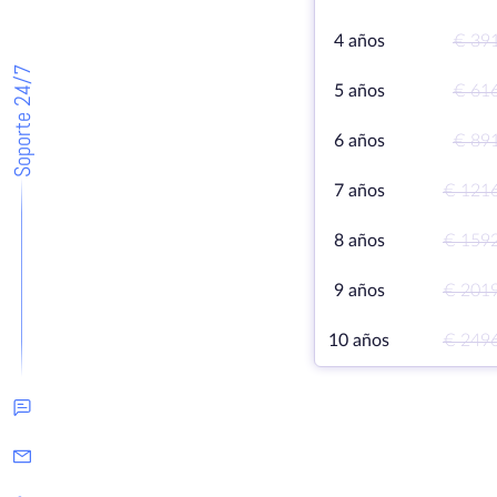
4 años
€ 39
Soporte 24/7
5 años
€ 61
6 años
€ 89
7 años
€ 121
8 años
€ 159
9 años
€ 201
10 años
€ 249