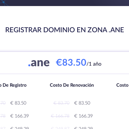
REGISTRAR DOMINIO EN ZONA .ANE
.
ane
€83.50
/1 año
o De Registro
Costo De Renovación
Costo
.70
€ 83.50
€ 83.70
€ 83.50
.78
€ 166.39
€ 166.78
€ 166.39