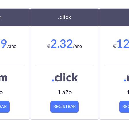
m
.click
19
2.32
12
/año
€
/año
€
om
.
click
.
o
1 año
RAR
REGISTRAR
RE