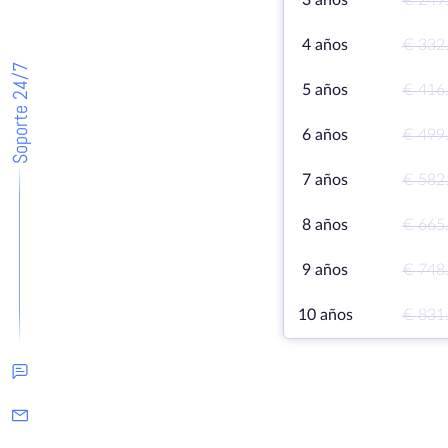
3 años
€ 249
4 años
€ 332
Soporte 24/7
5 años
€ 416
6 años
€ 499
7 años
€ 582
8 años
€ 665
9 años
€ 748
10 años
€ 831