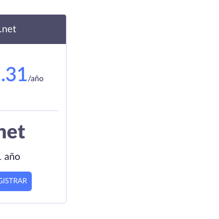
.net
.31
/año
net
1 año
GISTRAR