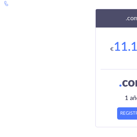
.co
11.
€
.
c
1 añ
REGIST