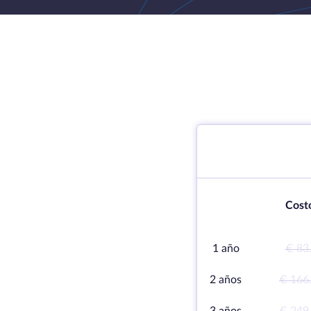
Cost
1 año
€ 83
2 años
€ 166