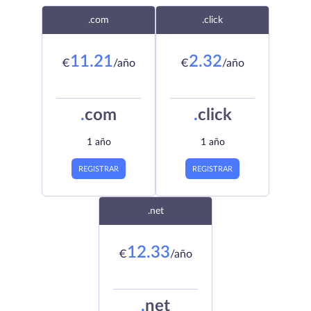
.com
.click
11.21
2.32
€
/año
€
/año
.
com
.
click
1 año
1 año
REGISTRAR
REGISTRAR
.net
12.33
€
/año
.
net