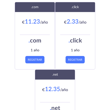
.com
.click
11.23
2.33
€
/año
€
/año
.
com
.
click
1 año
1 año
REGISTRAR
REGISTRAR
.net
12.35
€
/año
.
net