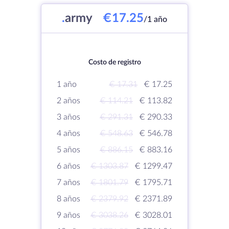
.
army
€17.25
/1 año
Costo de registro
1 año
€ 17.31
€ 17.25
2 años
€ 114.21
€ 113.82
3 años
€ 291.31
€ 290.33
4 años
€ 548.63
€ 546.78
5 años
€ 886.15
€ 883.16
6 años
€ 1303.87
€ 1299.47
7 años
€ 1801.79
€ 1795.71
8 años
€ 2379.92
€ 2371.89
9 años
€ 3038.26
€ 3028.01