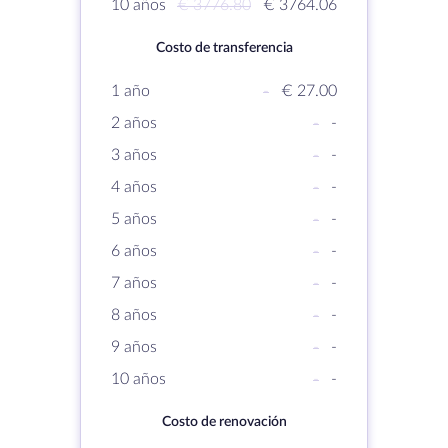
10 años
€ 3776.80
€ 3764.06
Costo de transferencia
1 año
-
€ 27.00
2 años
-
-
3 años
-
-
4 años
-
-
5 años
-
-
6 años
-
-
7 años
-
-
8 años
-
-
9 años
-
-
10 años
-
-
Costo de renovación