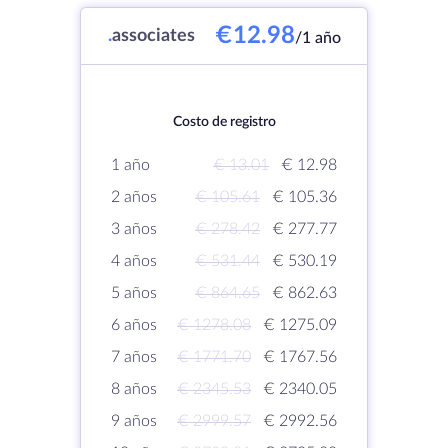
€12.98
.
associates
/1 año
Costo de registro
1 año
€ 13.01
€ 12.98
2 años
€ 105.61
€ 105.36
3 años
€ 278.42
€ 277.77
4 años
€ 531.44
€ 530.19
5 años
€ 864.65
€ 862.63
6 años
€ 1278.08
€ 1275.09
7 años
€ 1771.70
€ 1767.56
8 años
€ 2345.53
€ 2340.05
9 años
€ 2999.57
€ 2992.56