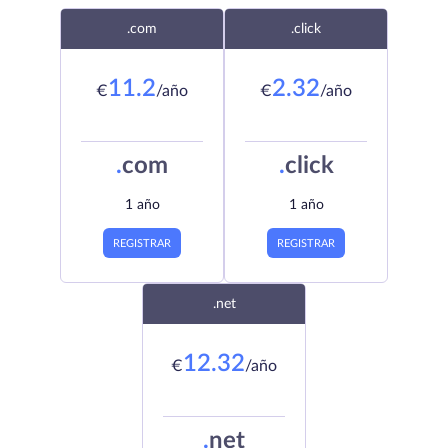
.com
.click
11.2
2.32
€
/año
€
/año
.
com
.
click
1 año
1 año
REGISTRAR
REGISTRAR
.net
12.32
€
/año
.
net