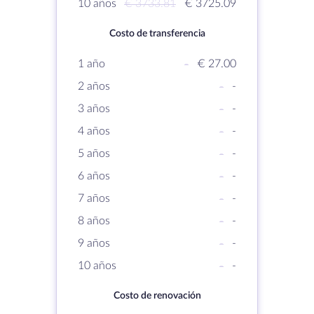
10 años
€ 3733.81
€ 3725.09
Costo de transferencia
1 año
-
€ 27.00
2 años
-
-
3 años
-
-
4 años
-
-
5 años
-
-
6 años
-
-
7 años
-
-
8 años
-
-
9 años
-
-
10 años
-
-
Costo de renovación