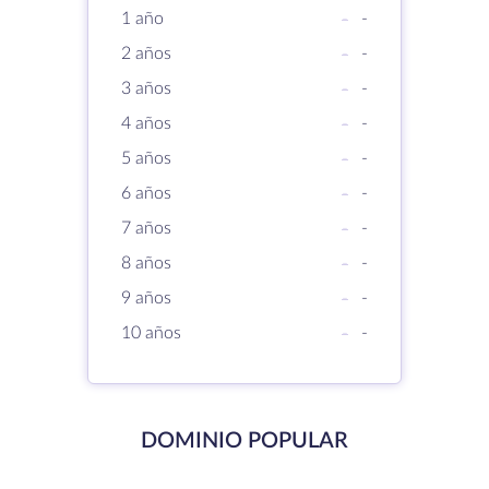
1 año
-
-
2 años
-
-
3 años
-
-
4 años
-
-
5 años
-
-
6 años
-
-
7 años
-
-
8 años
-
-
9 años
-
-
10 años
-
-
DOMINIO POPULAR