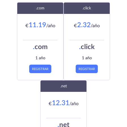
.com
.click
11.19
2.32
€
/año
€
/año
.
com
.
click
1 año
1 año
REGISTRAR
REGISTRAR
.net
12.31
€
/año
.
net