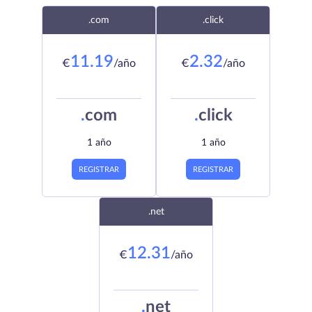
.com
.click
11.19
2.32
€
/año
€
/año
.
com
.
click
1 año
1 año
REGISTRAR
REGISTRAR
.net
12.31
€
/año
.
net