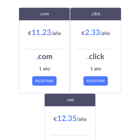
.com
.click
11.23
2.33
€
/año
€
/año
.
com
.
click
1 año
1 año
REGISTRAR
REGISTRAR
.net
12.35
€
/año