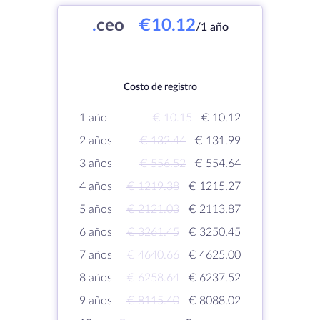
.
ceo
€10.12
/1 año
Costo de registro
1 año
€ 10.15
€ 10.12
2 años
€ 132.44
€ 131.99
3 años
€ 556.52
€ 554.64
4 años
€ 1219.38
€ 1215.27
5 años
€ 2121.03
€ 2113.87
6 años
€ 3261.45
€ 3250.45
7 años
€ 4640.66
€ 4625.00
8 años
€ 6258.64
€ 6237.52
9 años
€ 8115.40
€ 8088.02