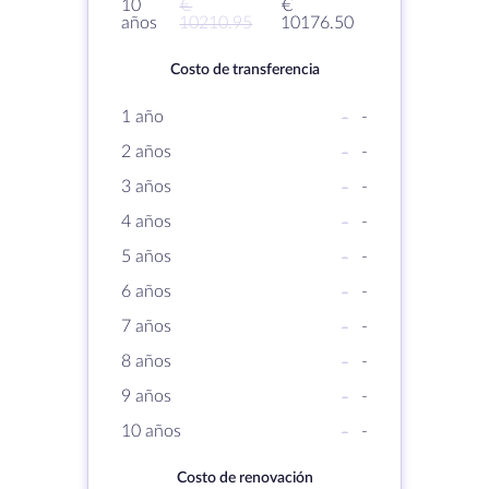
10
€
€
años
10210.95
10176.50
Costo de transferencia
1 año
-
-
2 años
-
-
3 años
-
-
4 años
-
-
5 años
-
-
6 años
-
-
7 años
-
-
8 años
-
-
9 años
-
-
10 años
-
-
Costo de renovación