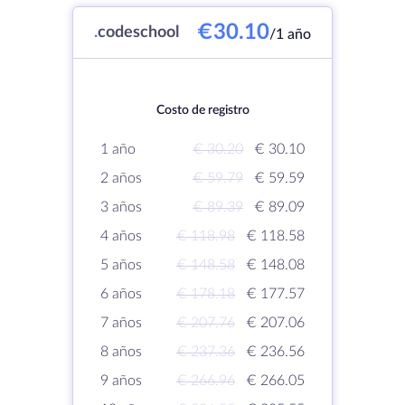
€30.10
.
codeschool
/1 año
Costo de registro
1 año
€ 30.20
€ 30.10
2 años
€ 59.79
€ 59.59
3 años
€ 89.39
€ 89.09
4 años
€ 118.98
€ 118.58
5 años
€ 148.58
€ 148.08
6 años
€ 178.18
€ 177.57
7 años
€ 207.76
€ 207.06
8 años
€ 237.36
€ 236.56
9 años
€ 266.96
€ 266.05