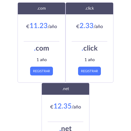
.com
.click
11.23
2.33
€
/año
€
/año
.
com
.
click
1 año
1 año
REGISTRAR
REGISTRAR
.net
12.35
€
/año
.
net