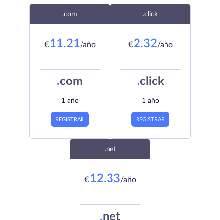
.com
.click
11.21
2.32
€
/año
€
/año
.
com
.
click
1 año
1 año
REGISTRAR
REGISTRAR
.net
12.33
€
/año
.
net