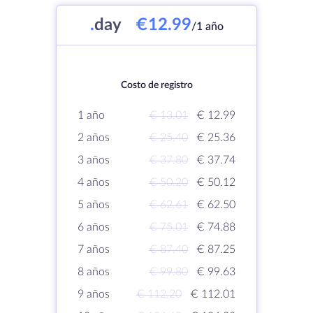
.
day
€12.99
/1 año
Costo de registro
1 año
€ 13.01
€ 12.99
2 años
€ 25.40
€ 25.36
3 años
€ 37.80
€ 37.74
4 años
€ 50.20
€ 50.12
5 años
€ 62.61
€ 62.50
6 años
€ 75.01
€ 74.88
7 años
€ 87.40
€ 87.25
8 años
€ 99.80
€ 99.63
9 años
€ 112.20
€ 112.01