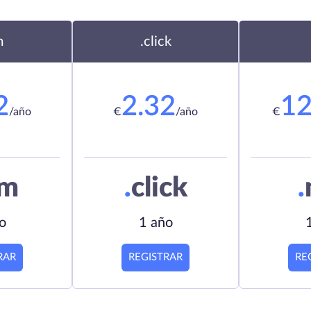
m
.click
2
2.32
12
/año
€
/año
€
om
.
click
.
o
1 año
RAR
REGISTRAR
RE