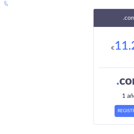
.co
11.
€
.
c
1 añ
REGIST