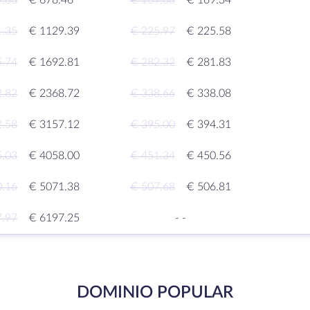
9.63
€ 678.46
€ 169.63
€ 169.34
1.35
€ 1129.39
€ 225.97
€ 225.58
5.74
€ 1692.81
€ 282.32
€ 281.83
2.82
€ 2368.72
€ 338.66
€ 338.08
2.58
€ 3157.12
€ 395.00
€ 394.31
5.03
€ 4058.00
€ 451.34
€ 450.56
0.16
€ 5071.38
€ 507.68
€ 506.81
7.97
€ 6197.25
-
-
DOMINIO POPULAR