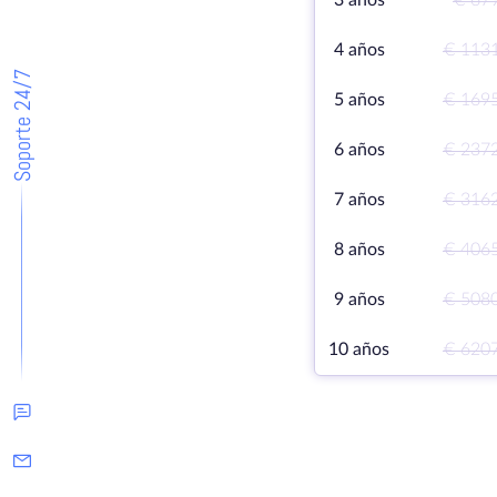
3 años
€ 67
4 años
€ 113
Soporte 24/7
5 años
€ 169
6 años
€ 237
7 años
€ 316
8 años
€ 406
9 años
€ 508
10 años
€ 620