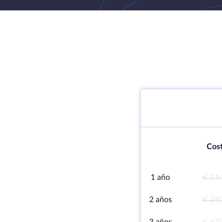
Cost
1 año
€ 11
2 años
€ 34