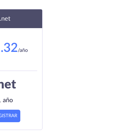
.net
.32
/año
net
1 año
GISTRAR