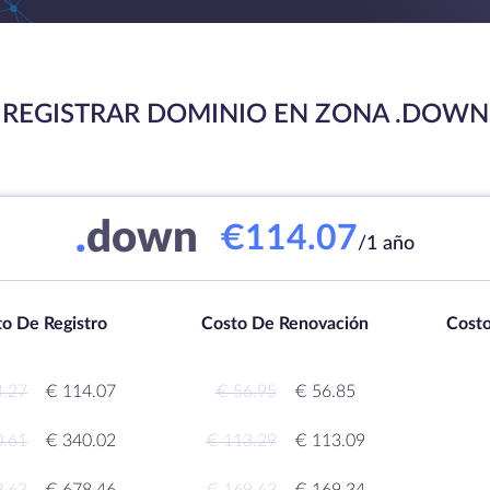
REGISTRAR DOMINIO EN ZONA .DOWN
.
down
€114.07
/1 año
o De Registro
Costo De Renovación
Costo
4.27
€ 114.07
€ 56.95
€ 56.85
0.61
€ 340.02
€ 113.29
€ 113.09