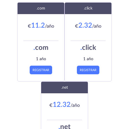
.com
.click
11.2
2.32
€
/año
€
/año
.
com
.
click
1 año
1 año
REGISTRAR
REGISTRAR
.net
12.32
€
/año
.
net