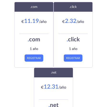
.com
.click
11.19
2.32
€
/año
€
/año
.
com
.
click
1 año
1 año
REGISTRAR
REGISTRAR
.net
12.31
€
/año
.
net