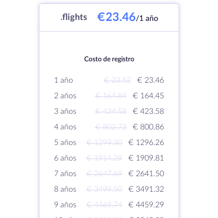
€23.46
.
flights
/1 año
Costo de registro
1 año
€ 23.52
€ 23.46
2 años
€ 164.84
€ 164.45
3 años
€ 424.58
€ 423.58
4 años
€ 802.73
€ 800.86
5 años
€ 1299.30
€ 1296.26
6 años
€ 1914.29
€ 1909.81
7 años
€ 2647.69
€ 2641.50
8 años
€ 3499.50
€ 3491.32
9 años
€ 4469.74
€ 4459.29