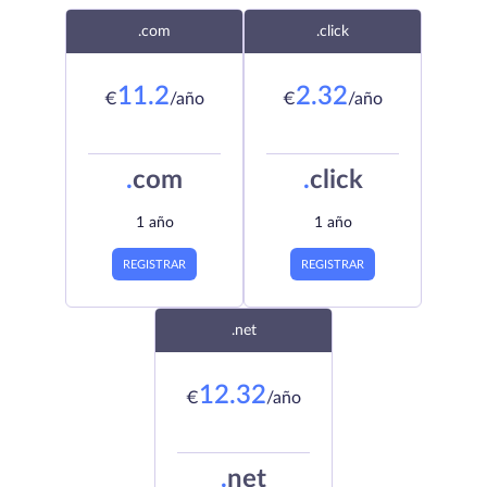
.com
.click
11.2
2.32
€
/año
€
/año
.
com
.
click
1 año
1 año
REGISTRAR
REGISTRAR
.net
12.32
€
/año
.
net