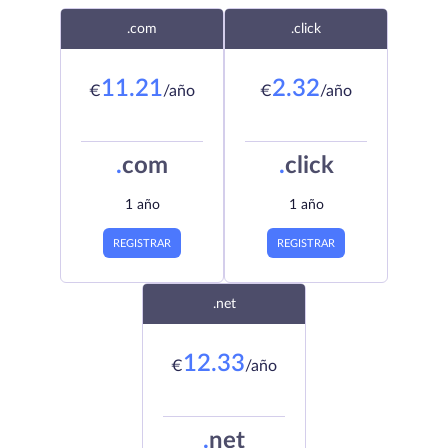
.com
.click
11.21
2.32
€
/año
€
/año
.
com
.
click
1 año
1 año
REGISTRAR
REGISTRAR
.net
12.33
€
/año
.
net