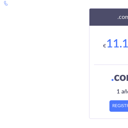
.co
11.
€
.
c
1 añ
REGIST