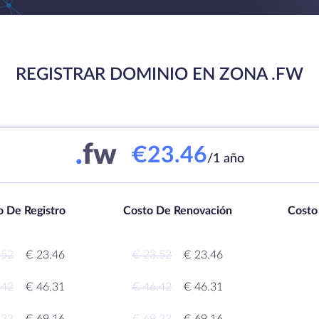
REGISTRAR DOMINIO EN ZONA .FW
.
fw
€23.46
/1 año
o De Registro
Costo De Renovación
Costo
.52
€ 23.46
€ 23.52
€ 23.46
.42
€ 46.31
€ 46.42
€ 46.31