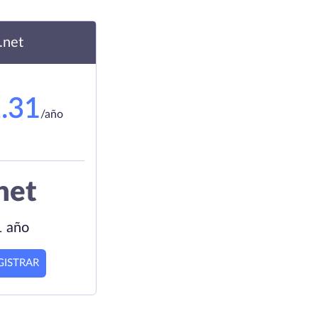
.net
.31
/año
net
1 año
GISTRAR