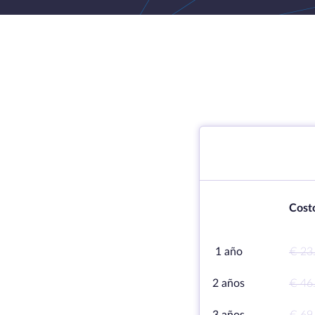
Cost
1 año
€ 23
2 años
€ 46