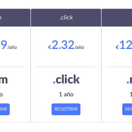
m
.click
19
2.32
12
/año
€
/año
€
om
.
click
.
o
1 año
RAR
REGISTRAR
RE