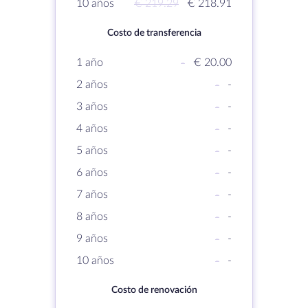
10 años
€ 219.29
€ 218.91
Costo de transferencia
1 año
-
€ 20.00
2 años
-
-
3 años
-
-
4 años
-
-
5 años
-
-
6 años
-
-
7 años
-
-
8 años
-
-
9 años
-
-
10 años
-
-
Costo de renovación