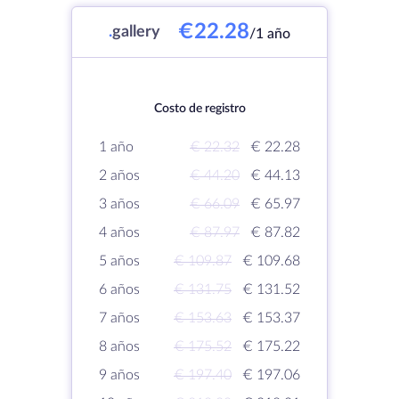
€22.28
.
gallery
/1 año
Costo de registro
1 año
€ 22.32
€ 22.28
2 años
€ 44.20
€ 44.13
3 años
€ 66.09
€ 65.97
4 años
€ 87.97
€ 87.82
5 años
€ 109.87
€ 109.68
6 años
€ 131.75
€ 131.52
7 años
€ 153.63
€ 153.37
8 años
€ 175.52
€ 175.22
9 años
€ 197.40
€ 197.06