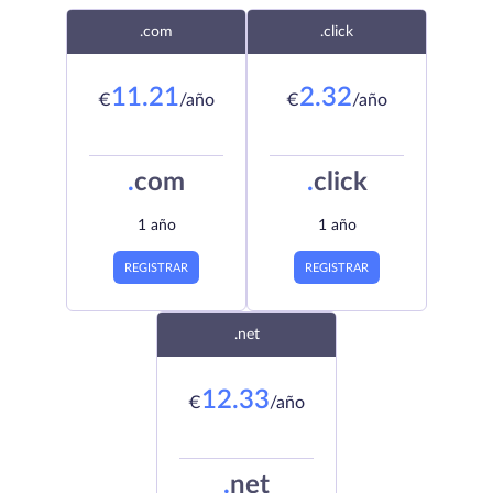
.com
.click
11.21
2.32
€
/año
€
/año
.
com
.
click
1 año
1 año
REGISTRAR
REGISTRAR
.net
12.33
€
/año
.
net