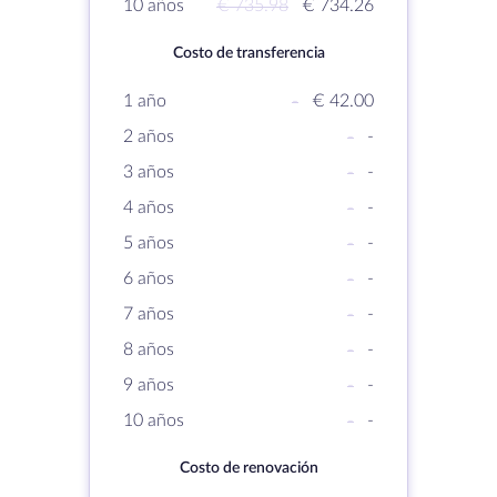
10 años
€ 735.98
€ 734.26
Costo de transferencia
1 año
-
€ 42.00
2 años
-
-
3 años
-
-
4 años
-
-
5 años
-
-
6 años
-
-
7 años
-
-
8 años
-
-
9 años
-
-
10 años
-
-
Costo de renovación