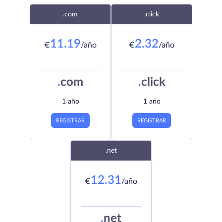
.com
.click
11.19
2.32
€
/año
€
/año
.
com
.
click
1 año
1 año
REGISTRAR
REGISTRAR
.net
12.31
€
/año
.
net