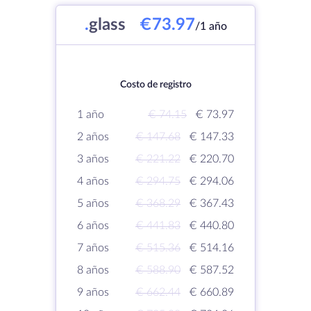
.
glass
€73.97
/1 año
Costo de registro
1 año
€ 74.15
€ 73.97
2 años
€ 147.68
€ 147.33
3 años
€ 221.22
€ 220.70
4 años
€ 294.75
€ 294.06
5 años
€ 368.29
€ 367.43
6 años
€ 441.83
€ 440.80
7 años
€ 515.36
€ 514.16
8 años
€ 588.90
€ 587.52
9 años
€ 662.44
€ 660.89