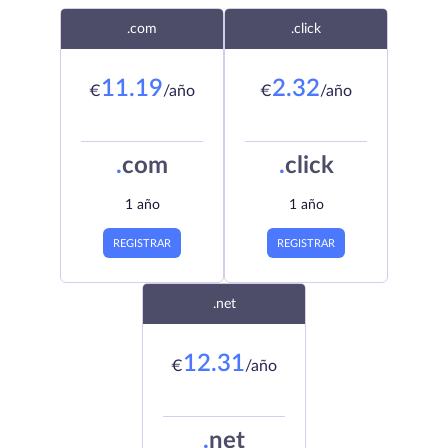
.com
.click
11.19
2.32
€
/año
€
/año
.
com
.
click
1 año
1 año
REGISTRAR
REGISTRAR
.net
12.31
€
/año
.
net