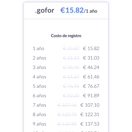
.
gofor
€15.82
/1 año
Costo de registro
1 año
€ 15.87
€ 15.82
2 años
€ 31.13
€ 31.03
3 años
€ 46.40
€ 46.24
4 años
€ 61.67
€ 61.46
5 años
€ 76.93
€ 76.67
6 años
€ 92.20
€ 91.89
7 años
€ 107.46
€ 107.10
8 años
€ 122.73
€ 122.31
9 años
€ 137.99
€ 137.53