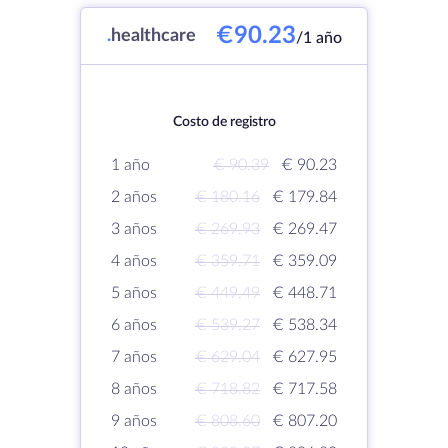
€90.23
.
healthcare
/1 año
Costo de registro
1 año
€ 90.39
€ 90.23
2 años
€ 180.16
€ 179.84
3 años
€ 269.93
€ 269.47
4 años
€ 359.71
€ 359.09
5 años
€ 449.49
€ 448.71
6 años
€ 539.27
€ 538.34
7 años
€ 629.04
€ 627.95
8 años
€ 718.82
€ 717.58
9 años
€ 808.60
€ 807.20