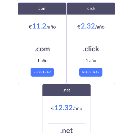
.com
.click
11.2
2.32
€
/año
€
/año
.
com
.
click
1 año
1 año
REGISTRAR
REGISTRAR
.net
12.32
€
/año
.
net