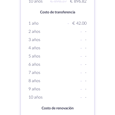
10 años
€ 898.37
€ 896.82
Costo de transferencia
1 año
-
€ 42.00
2 años
-
-
3 años
-
-
4 años
-
-
5 años
-
-
6 años
-
-
7 años
-
-
8 años
-
-
9 años
-
-
10 años
-
-
Costo de renovación