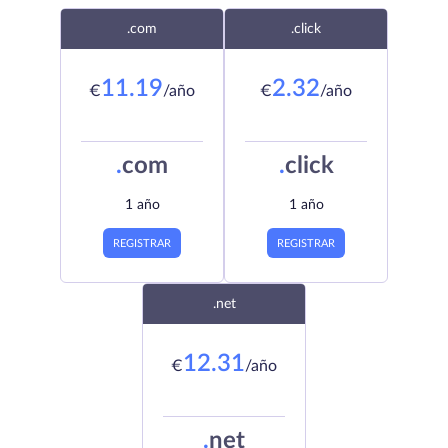
.com
.click
11.19
2.32
€
/año
€
/año
.
com
.
click
1 año
1 año
REGISTRAR
REGISTRAR
.net
12.31
€
/año
.
net