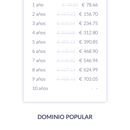
1 año
€ 78.92
€ 78.66
2 años
€ 157.23
€ 156.70
3 años
€ 235.54
€ 234.75
4 años
€ 313.86
€ 312.80
5 años
€ 392.17
€ 390.85
6 años
€ 470.49
€ 468.90
7 años
€ 548.80
€ 546.94
8 años
€ 627.11
€ 624.99
9 años
€ 705.43
€ 703.05
10 años
-
-
DOMINIO POPULAR