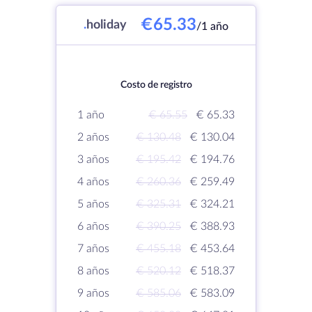
€65.33
.
holiday
/1 año
Costo de registro
1 año
€ 65.55
€ 65.33
2 años
€ 130.48
€ 130.04
3 años
€ 195.42
€ 194.76
4 años
€ 260.36
€ 259.49
5 años
€ 325.31
€ 324.21
6 años
€ 390.25
€ 388.93
7 años
€ 455.18
€ 453.64
8 años
€ 520.12
€ 518.37
9 años
€ 585.06
€ 583.09