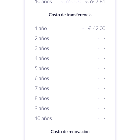
10 años
€ 650.00
€ 647.81
Costo de transferencia
1 año
-
€ 42.00
2 años
-
-
3 años
-
-
4 años
-
-
5 años
-
-
6 años
-
-
7 años
-
-
8 años
-
-
9 años
-
-
10 años
-
-
Costo de renovación