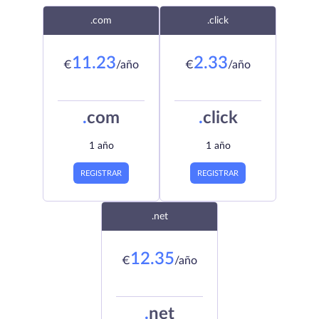
.com
.click
11.23
2.33
€
/año
€
/año
.
com
.
click
1 año
1 año
REGISTRAR
REGISTRAR
.net
12.35
€
/año
.
net