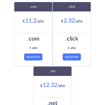
.com
.click
11.2
2.32
€
/año
€
/año
.
com
.
click
1 año
1 año
REGISTRAR
REGISTRAR
.net
12.32
€
/año
.
net