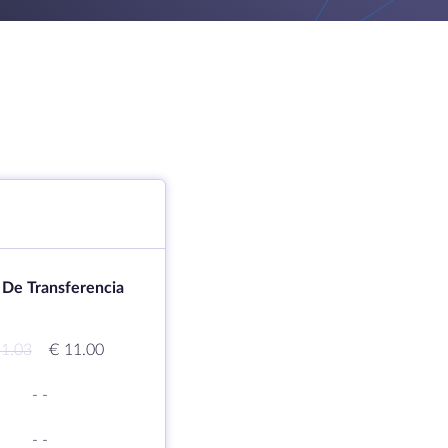
 De Transferencia
1.03
€ 11.00
-
-
-
-