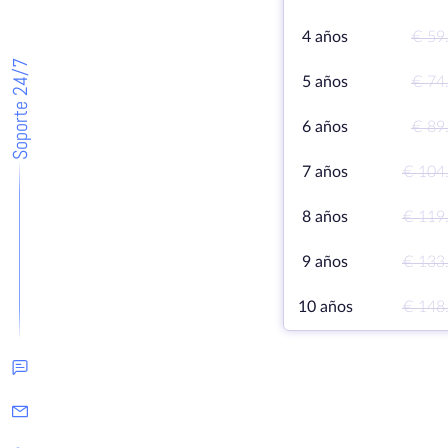
4 años
€ 59
Soporte 24/7
5 años
€ 74
6 años
€ 89
7 años
€ 104
8 años
€ 119
9 años
€ 133
10 años
€ 148