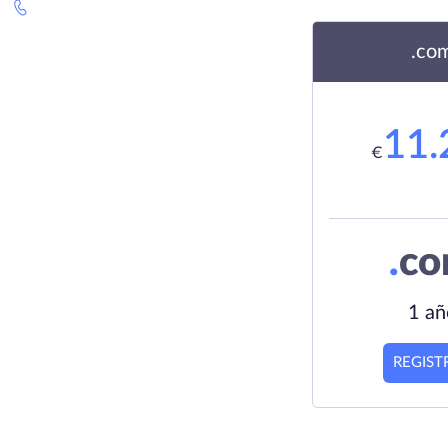
.co
11.
€
.
c
1 añ
REGIST