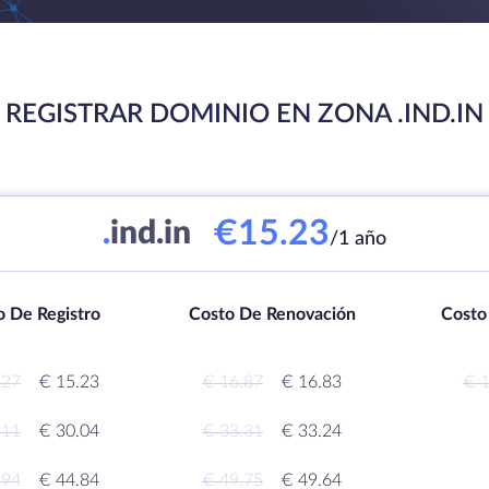
REGISTRAR DOMINIO EN ZONA .IND.IN
€15.23
.
ind.in
/1 año
o De Registro
Costo De Renovación
Costo
.27
€ 15.23
€ 16.87
€ 16.83
€ 1
.11
€ 30.04
€ 33.31
€ 33.24
.94
€ 44.84
€ 49.75
€ 49.64