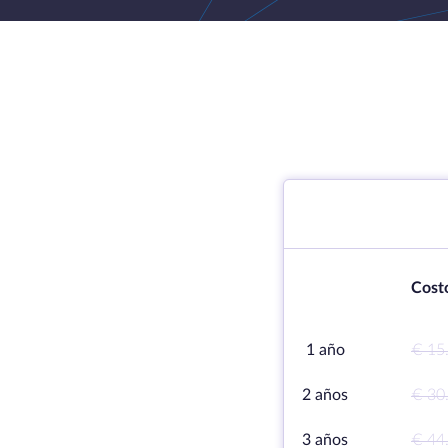
Cost
1 año
€ 15
2 años
€ 30
3 años
€ 44