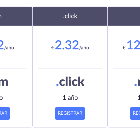
m
.click
2
2.32
12
/año
€
/año
€
om
.
click
.
o
1 año
RAR
REGISTRAR
RE