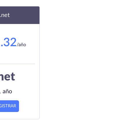
.net
.32
/año
net
1 año
GISTRAR