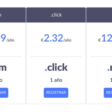
m
.click
19
2.32
12
/año
€
/año
€
om
.
click
.
o
1 año
RAR
REGISTRAR
RE