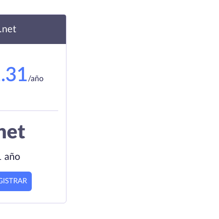
.net
.31
/año
net
1 año
GISTRAR