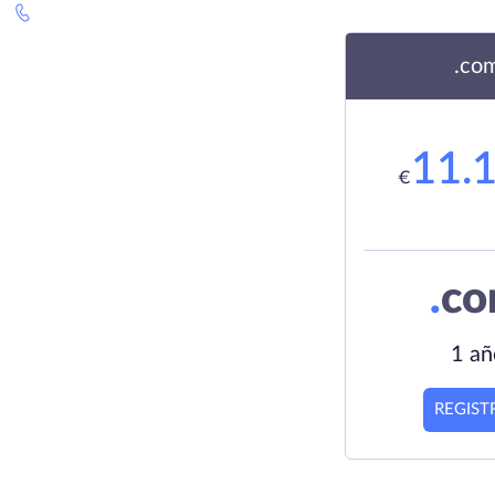
.co
11.
€
.
c
1 añ
REGIST