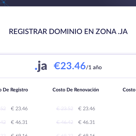
REGISTRAR DOMINIO EN ZONA .JA
.
ja
€23.46
/1 año
o De Registro
Costo De Renovación
Costo
.52
€ 23.46
€ 23.52
€ 23.46
.42
€ 46.31
€ 46.42
€ 46.31