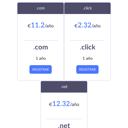
.com
.click
11.2
2.32
€
/año
€
/año
.
com
.
click
1 año
1 año
REGISTRAR
REGISTRAR
.net
12.32
€
/año
.
net