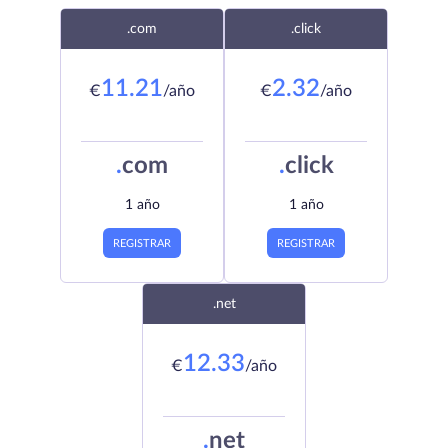
.com
.click
11.21
2.32
€
/año
€
/año
.
com
.
click
1 año
1 año
REGISTRAR
REGISTRAR
.net
12.33
€
/año
.
net