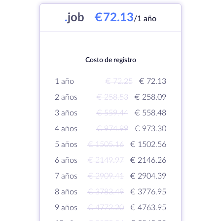
.
job
€72.13
/1 año
Costo de registro
1 año
€ 72.25
€ 72.13
2 años
€ 258.53
€ 258.09
3 años
€ 559.44
€ 558.48
4 años
€ 974.99
€ 973.30
5 años
€ 1505.16
€ 1502.56
6 años
€ 2149.97
€ 2146.26
7 años
€ 2909.41
€ 2904.39
8 años
€ 3783.49
€ 3776.95
9 años
€ 4772.20
€ 4763.95