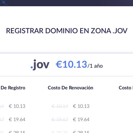
REGISTRAR DOMINIO EN ZONA .JOV
.
jov
€10.13
/1 año
 De Registro
Costo De Renovación
Costo 
14
€ 10.13
€ 10.14
€ 10.13
67
€ 19.64
€ 19.67
€ 19.64