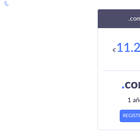
.co
11.
€
.
c
1 añ
REGIST