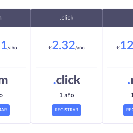
m
.click
21
2.32
12
/año
€
/año
€
om
.
click
.
o
1 año
RAR
REGISTRAR
RE