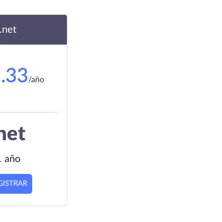
.net
.33
/año
net
1 año
GISTRAR