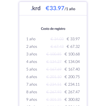
.
krd
€33.97
/1 año
Costo de registro
1 año
€ 34.03
€ 33.97
2 años
€ 67.43
€ 67.32
3 años
€ 100.85
€ 100.68
4 años
€ 134.27
€ 134.04
5 años
€ 167.69
€ 167.40
6 años
€ 201.10
€ 200.75
7 años
€ 234.51
€ 234.11
8 años
€ 267.93
€ 267.47
9 años
€ 301.35
€ 300.82