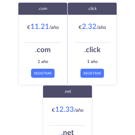
.com
.click
11.21
2.32
€
/año
€
/año
.
com
.
click
1 año
1 año
REGISTRAR
REGISTRAR
.net
12.33
€
/año
.
net