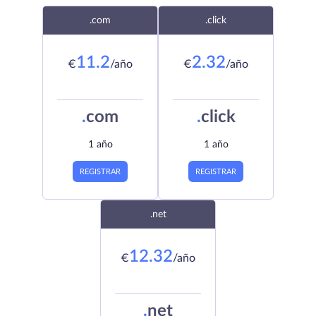
.com
.click
11.2
2.32
€
/año
€
/año
.
com
.
click
1 año
1 año
REGISTRAR
REGISTRAR
.net
12.32
€
/año
.
net