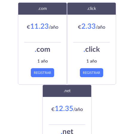
.com
.click
11.23
2.33
€
/año
€
/año
.
com
.
click
1 año
1 año
REGISTRAR
REGISTRAR
.net
12.35
€
/año
.
net