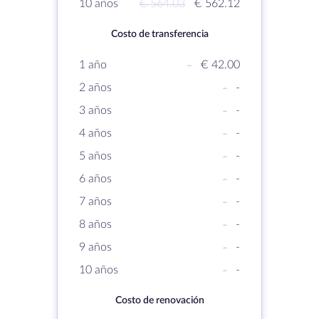
10 años
€ 564.03
€ 562.12
Costo de transferencia
1 año
-
€ 42.00
2 años
-
-
3 años
-
-
4 años
-
-
5 años
-
-
6 años
-
-
7 años
-
-
8 años
-
-
9 años
-
-
10 años
-
-
Costo de renovación