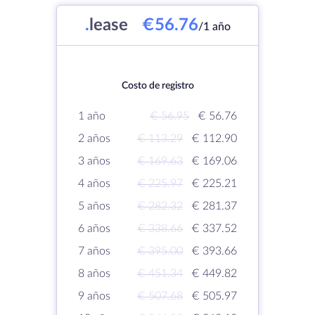
.
lease
€56.76
/1 año
Costo de registro
1 año
€ 56.95
€ 56.76
2 años
€ 113.29
€ 112.90
3 años
€ 169.63
€ 169.06
4 años
€ 225.97
€ 225.21
5 años
€ 282.32
€ 281.37
6 años
€ 338.66
€ 337.52
7 años
€ 395.00
€ 393.66
8 años
€ 451.34
€ 449.82
9 años
€ 507.68
€ 505.97