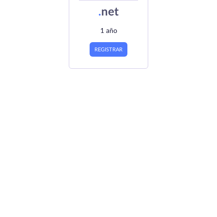
.
net
1 año
REGISTRAR