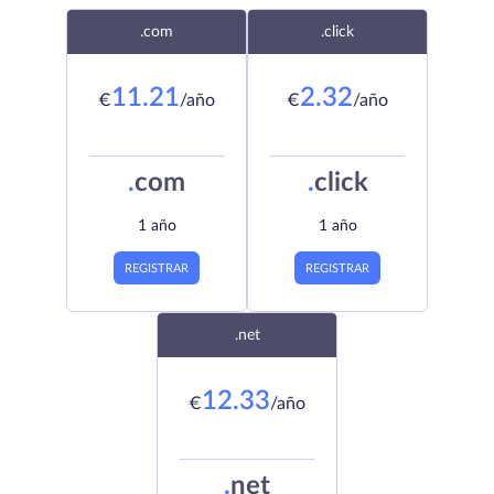
.com
.click
11.21
2.32
€
/año
€
/año
.
com
.
click
1 año
1 año
REGISTRAR
REGISTRAR
.net
12.33
€
/año
.
net