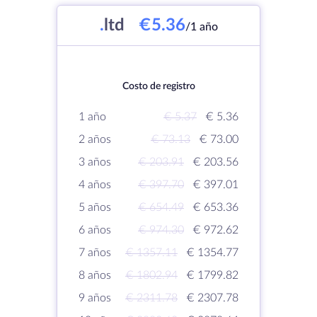
.
ltd
€5.36
/1 año
Costo de registro
1 año
€ 5.37
€ 5.36
2 años
€ 73.13
€ 73.00
3 años
€ 203.91
€ 203.56
4 años
€ 397.70
€ 397.01
5 años
€ 654.49
€ 653.36
6 años
€ 974.30
€ 972.62
7 años
€ 1357.11
€ 1354.77
8 años
€ 1802.94
€ 1799.82
9 años
€ 2311.78
€ 2307.78