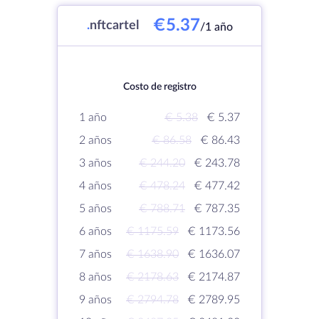
€5.37
.
nftcartel
/1 año
Costo de registro
1 año
€ 5.38
€ 5.37
2 años
€ 86.58
€ 86.43
3 años
€ 244.20
€ 243.78
4 años
€ 478.24
€ 477.42
5 años
€ 788.71
€ 787.35
6 años
€ 1175.59
€ 1173.56
7 años
€ 1638.90
€ 1636.07
8 años
€ 2178.63
€ 2174.87
9 años
€ 2794.78
€ 2789.95