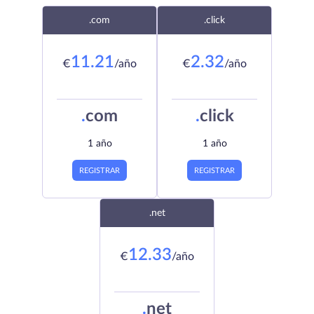
.com
.click
11.21
2.32
€
/año
€
/año
.
com
.
click
1 año
1 año
REGISTRAR
REGISTRAR
.net
12.33
€
/año
.
net