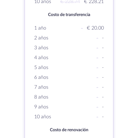
10 años
€ 228.74
€ 228.21
Costo de transferencia
1 año
-
€ 20.00
2 años
-
-
3 años
-
-
4 años
-
-
5 años
-
-
6 años
-
-
7 años
-
-
8 años
-
-
9 años
-
-
10 años
-
-
Costo de renovación