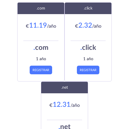
.com
.click
11.19
2.32
€
/año
€
/año
.
com
.
click
1 año
1 año
REGISTRAR
REGISTRAR
.net
12.31
€
/año
.
net