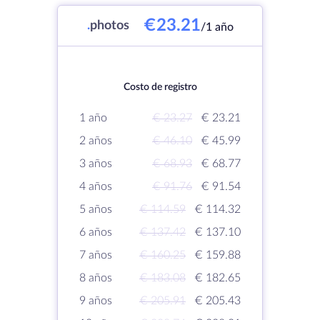
€23.21
.
photos
/1 año
Costo de registro
1 año
€ 23.27
€ 23.21
2 años
€ 46.10
€ 45.99
3 años
€ 68.93
€ 68.77
4 años
€ 91.76
€ 91.54
5 años
€ 114.59
€ 114.32
6 años
€ 137.42
€ 137.10
7 años
€ 160.25
€ 159.88
8 años
€ 183.08
€ 182.65
9 años
€ 205.91
€ 205.43