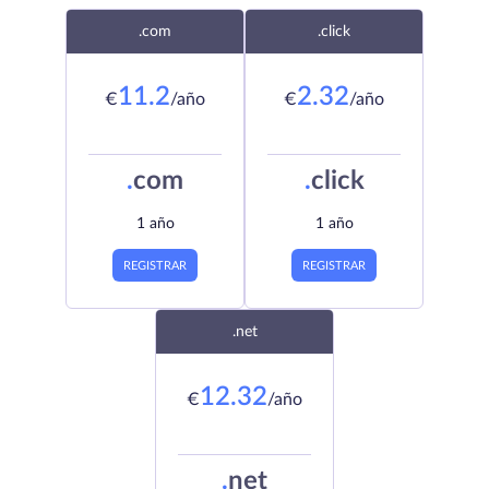
.com
.click
11.2
2.32
€
/año
€
/año
.
com
.
click
1 año
1 año
REGISTRAR
REGISTRAR
.net
12.32
€
/año
.
net