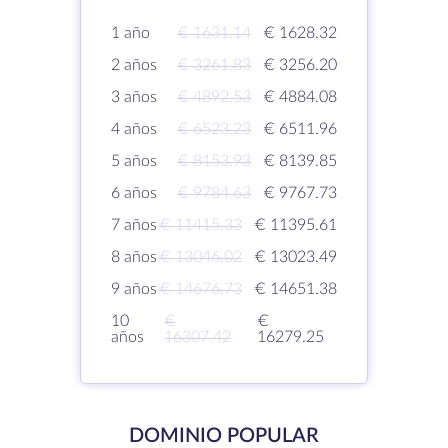
1 año
€ 1631.14
€ 1628.32
2 años
€ 3261.83
€ 3256.20
3 años
€ 4892.53
€ 4884.08
4 años
€ 6523.23
€ 6511.96
5 años
€ 8153.93
€ 8139.85
6 años
€ 9784.63
€ 9767.73
7 años
€ 11415.33
€ 11395.61
8 años
€ 13046.02
€ 13023.49
9 años
€ 14676.73
€ 14651.38
10
€
€
años
16307.42
16279.25
DOMINIO POPULAR