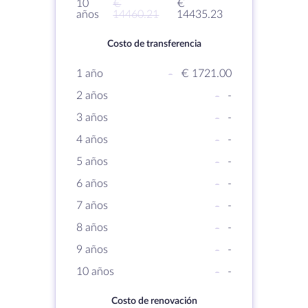
10
€
€
años
14460.21
14435.23
Costo de transferencia
1 año
-
€ 1721.00
2 años
-
-
3 años
-
-
4 años
-
-
5 años
-
-
6 años
-
-
7 años
-
-
8 años
-
-
9 años
-
-
10 años
-
-
Costo de renovación