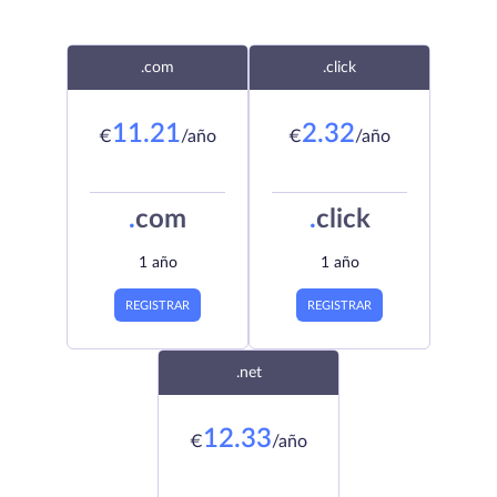
.com
.click
11.21
2.32
€
/año
€
/año
.
com
.
click
1 año
1 año
REGISTRAR
REGISTRAR
.net
12.33
€
/año