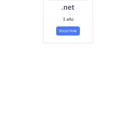
.
net
1 año
REGISTRAR