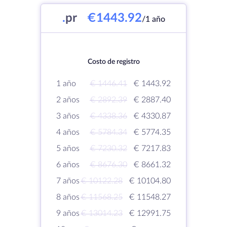
.
pr
€1443.92
/1 año
Costo de registro
1 año
€ 1446.41
€ 1443.92
2 años
€ 2892.39
€ 2887.40
3 años
€ 4338.36
€ 4330.87
4 años
€ 5784.34
€ 5774.35
5 años
€ 7230.32
€ 7217.83
6 años
€ 8676.30
€ 8661.32
7 años
€ 10122.28
€ 10104.80
8 años
€ 11568.25
€ 11548.27
9 años
€ 13014.23
€ 12991.75