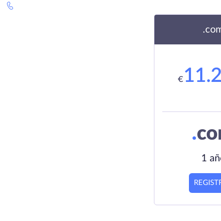
.co
11.
€
.
c
1 añ
REGIST