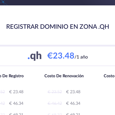
REGISTRAR DOMINIO EN ZONA .QH
.
qh
€23.48
/1 año
o De Registro
Costo De Renovación
Costo
.52
€ 23.48
€ 23.52
€ 23.48
.42
€ 46.34
€ 46.42
€ 46.34