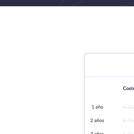
Cost
1 año
€ 23
2 años
€ 46