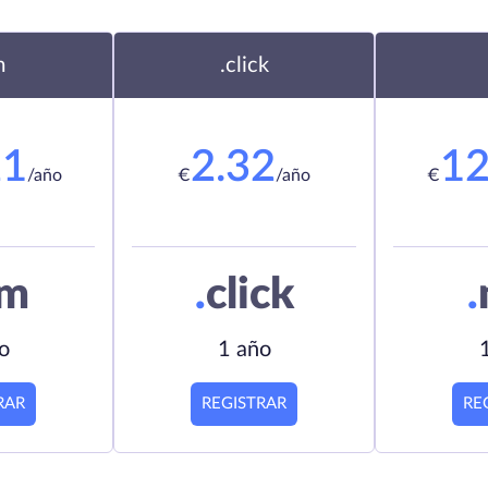
m
.click
21
2.32
12
/año
€
/año
€
om
.
click
.
o
1 año
RAR
REGISTRAR
RE