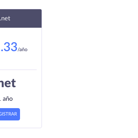
.net
.33
/año
net
1 año
GISTRAR