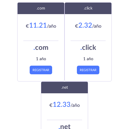
.com
.click
11.21
2.32
€
/año
€
/año
.
com
.
click
1 año
1 año
REGISTRAR
REGISTRAR
.net
12.33
€
/año
.
net