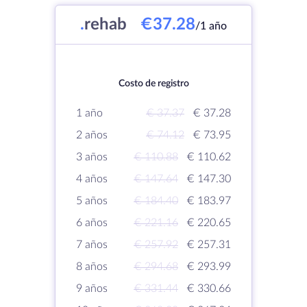
.
rehab
€37.28
/1 año
Costo de registro
1 año
€ 37.37
€ 37.28
2 años
€ 74.12
€ 73.95
3 años
€ 110.88
€ 110.62
4 años
€ 147.64
€ 147.30
5 años
€ 184.40
€ 183.97
6 años
€ 221.16
€ 220.65
7 años
€ 257.92
€ 257.31
8 años
€ 294.68
€ 293.99
9 años
€ 331.44
€ 330.66