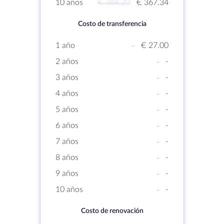
10 años
€ 368.20
€ 367.34
Costo de transferencia
1 año
-
€ 27.00
2 años
-
-
3 años
-
-
4 años
-
-
5 años
-
-
6 años
-
-
7 años
-
-
8 años
-
-
9 años
-
-
10 años
-
-
Costo de renovación