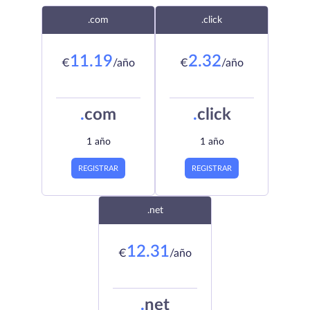
.com
.click
11.19
2.32
€
/año
€
/año
.
com
.
click
1 año
1 año
REGISTRAR
REGISTRAR
.net
12.31
€
/año
.
net