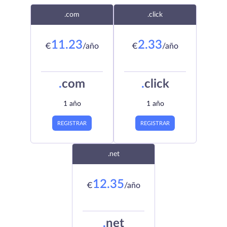
.com
.click
11.23
2.33
€
/año
€
/año
.
com
.
click
1 año
1 año
REGISTRAR
REGISTRAR
.net
12.35
€
/año
.
net