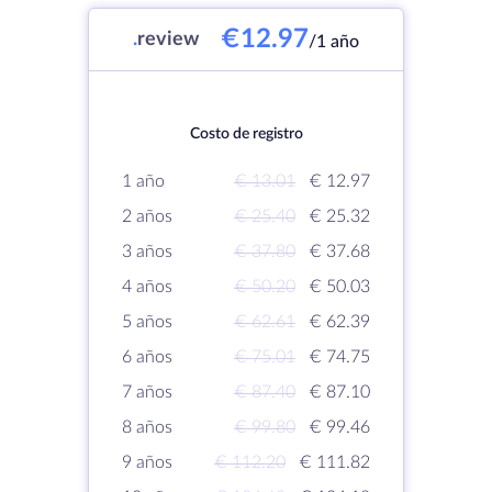
€12.97
.
review
/1 año
Costo de registro
1 año
€ 13.01
€ 12.97
2 años
€ 25.40
€ 25.32
3 años
€ 37.80
€ 37.68
4 años
€ 50.20
€ 50.03
5 años
€ 62.61
€ 62.39
6 años
€ 75.01
€ 74.75
7 años
€ 87.40
€ 87.10
8 años
€ 99.80
€ 99.46
9 años
€ 112.20
€ 111.82