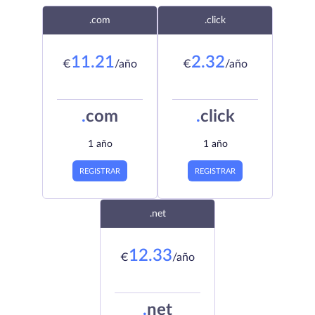
.com
.click
11.21
2.32
€
/año
€
/año
.
com
.
click
1 año
1 año
REGISTRAR
REGISTRAR
.net
12.33
€
/año
.
net