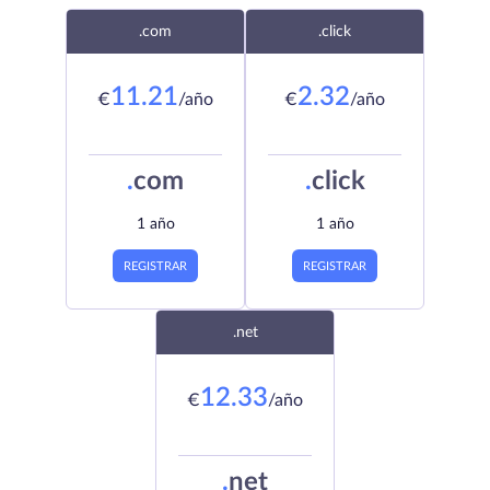
.com
.click
11.21
2.32
€
/año
€
/año
.
com
.
click
1 año
1 año
REGISTRAR
REGISTRAR
.net
12.33
€
/año
.
net