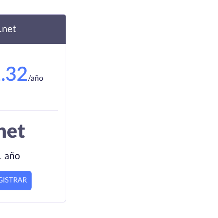
.net
.32
/año
net
1 año
GISTRAR