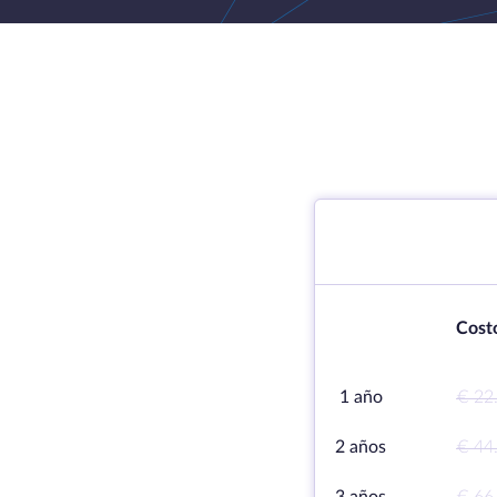
Cost
1 año
€ 22
2 años
€ 44