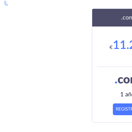
.co
11.
€
.
c
1 añ
REGIST