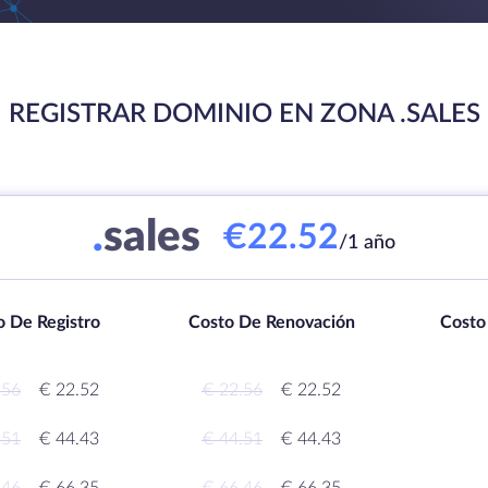
REGISTRAR DOMINIO EN ZONA .SALES
.
sales
€22.52
/1 año
o De Registro
Costo De Renovación
Costo
.56
€ 22.52
€ 22.56
€ 22.52
.51
€ 44.43
€ 44.51
€ 44.43