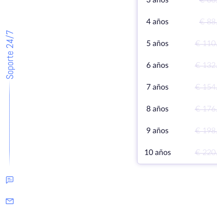
3 años
€ 66
4 años
€ 88
Soporte 24/7
5 años
€ 110
6 años
€ 132
7 años
€ 154
8 años
€ 176
9 años
€ 198
10 años
€ 220