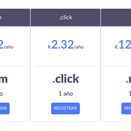
m
.click
2
2.32
12
/año
€
/año
€
om
.
click
.
o
1 año
RAR
REGISTRAR
RE