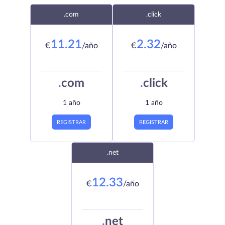
.com
.click
11.21
2.32
€
/año
€
/año
.
com
.
click
1 año
1 año
REGISTRAR
REGISTRAR
.net
12.33
€
/año
.
net