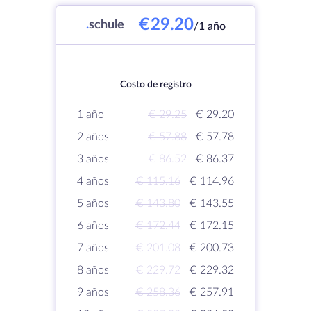
€29.20
.
schule
/1 año
Costo de registro
1 año
€ 29.25
€ 29.20
2 años
€ 57.88
€ 57.78
3 años
€ 86.52
€ 86.37
4 años
€ 115.16
€ 114.96
5 años
€ 143.80
€ 143.55
6 años
€ 172.44
€ 172.15
7 años
€ 201.08
€ 200.73
8 años
€ 229.72
€ 229.32
9 años
€ 258.36
€ 257.91