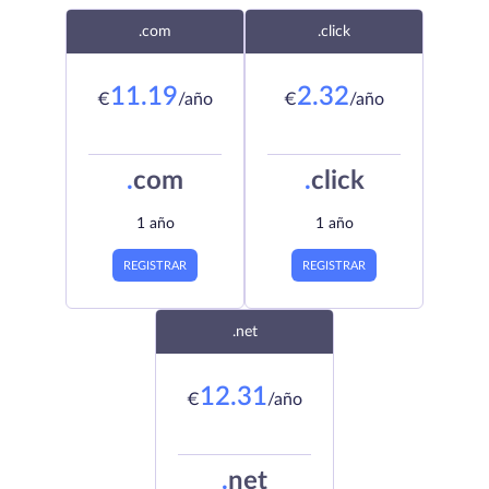
.com
.click
11.19
2.32
€
/año
€
/año
.
com
.
click
1 año
1 año
REGISTRAR
REGISTRAR
.net
12.31
€
/año
.
net