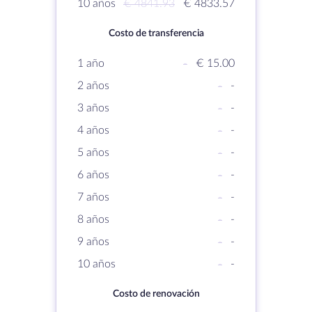
10 años
€ 4841.93
€ 4833.57
Costo de transferencia
1 año
-
€ 15.00
2 años
-
-
3 años
-
-
4 años
-
-
5 años
-
-
6 años
-
-
7 años
-
-
8 años
-
-
9 años
-
-
10 años
-
-
Costo de renovación