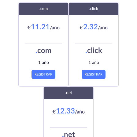
.com
.click
11.21
2.32
€
/año
€
/año
.
com
.
click
1 año
1 año
REGISTRAR
REGISTRAR
.net
12.33
€
/año
.
net