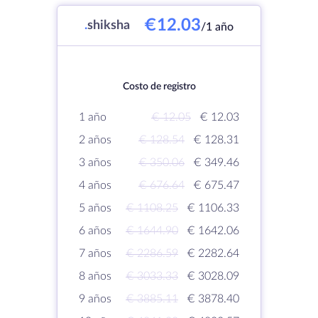
€12.03
.
shiksha
/1 año
Costo de registro
1 año
€ 12.05
€ 12.03
2 años
€ 128.54
€ 128.31
3 años
€ 350.06
€ 349.46
4 años
€ 676.64
€ 675.47
5 años
€ 1108.25
€ 1106.33
6 años
€ 1644.90
€ 1642.06
7 años
€ 2286.59
€ 2282.64
8 años
€ 3033.33
€ 3028.09
9 años
€ 3885.11
€ 3878.40