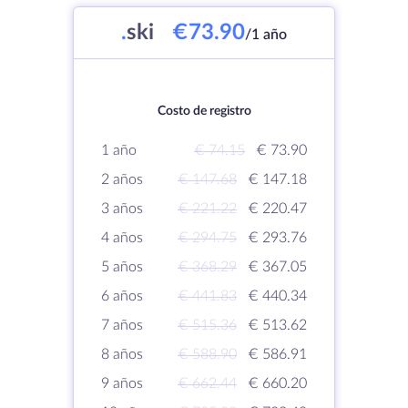
.
ski
€73.90
/1 año
Costo de registro
1 año
€ 74.15
€ 73.90
2 años
€ 147.68
€ 147.18
3 años
€ 221.22
€ 220.47
4 años
€ 294.75
€ 293.76
5 años
€ 368.29
€ 367.05
6 años
€ 441.83
€ 440.34
7 años
€ 515.36
€ 513.62
8 años
€ 588.90
€ 586.91
9 años
€ 662.44
€ 660.20