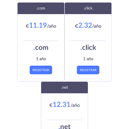
.com
.click
11.19
2.32
€
/año
€
/año
.
com
.
click
1 año
1 año
REGISTRAR
REGISTRAR
.net
12.31
€
/año
.
net