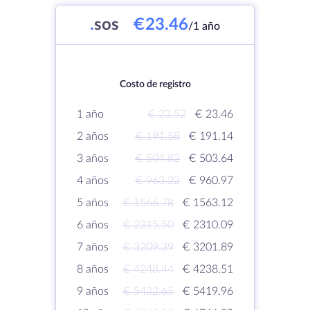
.
sos
€23.46
/1 año
Costo de registro
1 año
€ 23.52
€ 23.46
2 años
€ 191.58
€ 191.14
3 años
€ 504.82
€ 503.64
4 años
€ 963.22
€ 960.97
5 años
€ 1566.78
€ 1563.12
6 años
€ 2315.50
€ 2310.09
7 años
€ 3209.39
€ 3201.89
8 años
€ 4248.44
€ 4238.51
9 años
€ 5432.65
€ 5419.96