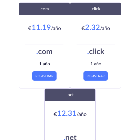
.com
.click
11.19
2.32
€
/año
€
/año
.
com
.
click
1 año
1 año
REGISTRAR
REGISTRAR
.net
12.31
€
/año
.
net