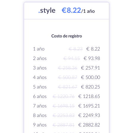
.
style
€8.22
/1 año
Costo de registro
1 año
€ 8.23
€ 8.22
2 años
€ 94.15
€ 93.98
3 años
€ 258.36
€ 257.91
4 años
€ 500.87
€ 500.00
5 años
€ 821.67
€ 820.25
6 años
€ 1220.76
€ 1218.65
7 años
€ 1698.15
€ 1695.21
8 años
€ 2253.83
€ 2249.93
9 años
€ 2887.81
€ 2882.82