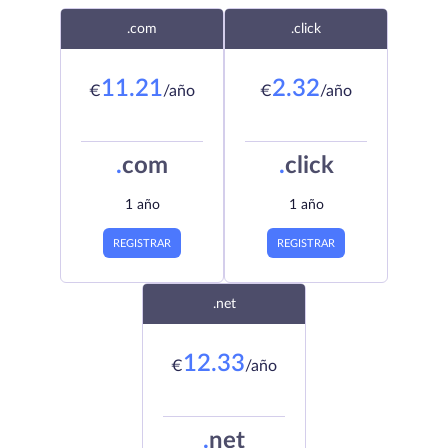
.com
.click
11.21
2.32
€
/año
€
/año
.
com
.
click
1 año
1 año
REGISTRAR
REGISTRAR
.net
12.33
€
/año
.
net