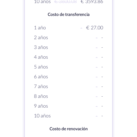
10 años
€ 3600.08
€ 3593.86
Costo de transferencia
1 año
-
€ 27.00
2 años
-
-
3 años
-
-
4 años
-
-
5 años
-
-
6 años
-
-
7 años
-
-
8 años
-
-
9 años
-
-
10 años
-
-
Costo de renovación